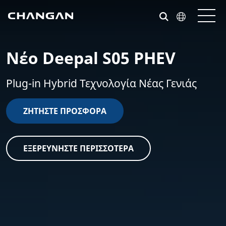
Skip to main content
Νέο Deepal S05 PHEV
Plug-in Hybrid Τεχνολογία Νέας Γενιάς
ΖΗΤΗΣΤΕ ΠΡΟΣΦΟΡΆ
ΕΞΕΡΕΥΝΉΣΤΕ ΠΕΡΙΣΣΌΤΕΡΑ