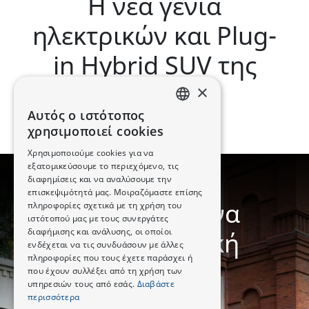
Η νέα γενιά
ηλεκτρικών και Plug-
in Hybrid SUV της
CHANGAN
×
Αυτός ο ιστότοπος
GREEK
χρησιμοποιεί cookies
ENGLISH
Χρησιμοποιούμε cookies για να
εξατομικεύσουμε το περιεχόμενο, τις
διαφημίσεις και να αναλύσουμε την
DESIGN
επισκεψιμότητά μας. Μοιραζόμαστε επίσης
Κατασκευασμένα
πληροφορίες σχετικά με τη χρήση του
ιστότοπού μας με τους συνεργάτες
διαφήμισης και ανάλυσης, οι οποίοι
για Απολαυστική
ενδέχεται να τις συνδυάσουν με άλλες
πληροφορίες που τους έχετε παράσχει ή
Οδήγηση
που έχουν συλλέξει από τη χρήση των
υπηρεσιών τους από εσάς.
Διαβάστε
περισσότερα
Ευρωπαϊκό design με έξυπνες λεπτομέρειες