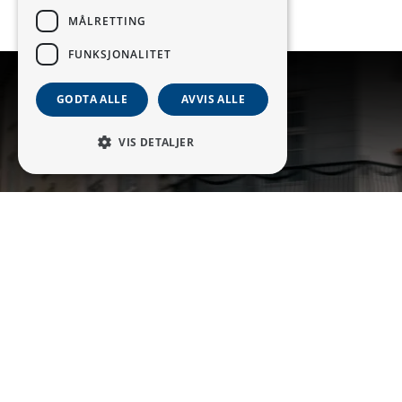
MÅLRETTING
FUNKSJONALITET
ITALIENSK DESIGN
GODTA ALLE
AVVIS ALLE
Laget for deg
VIS DETALJER
Strengt nødvendig
Ytelse
Målretting
Funksjonalitet
Strengt nødvendige informasjonskapsler
tillater kjernefunksjoner på nettstedet, som
brukerinnlogging og kontoadministrasjon.
Nettstedet kan ikke brukes riktig uten strengt
nødvendige informasjonskapsler.
Navn
Forsørger
/
Domene
Utløpsdato
SERVERID
Sesjon
HAProxy Technologies
LLC