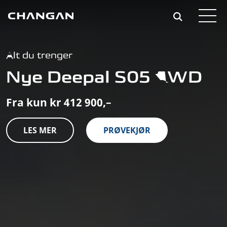
Skip to main content
Alt du trenger
Nye Deepal S05 AWD
Fra kun kr 412 900,–
LES MER
PRØVEKJØR