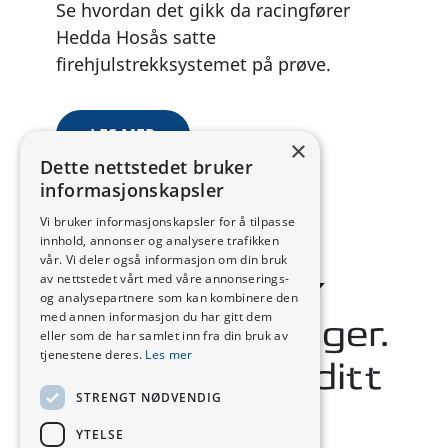
Se hvordan det gikk da racingfører
Hedda Hosås satte
firehjulstrekksystemet på prøve.
LES MER
×
Dette nettstedet bruker
informasjonskapsler
Vi bruker informasjonskapsler for å tilpasse
innhold, annonser og analysere trafikken
vår. Vi deler også informasjon om din bruk
av nettstedet vårt med våre annonserings-
FUN SHOULD BE EASY
og analysepartnere som kan kombinere den
med annen informasjon du har gitt dem
Smarte løsninger.
eller som de har samlet inn fra din bruk av
tjenestene deres.
Les mer
Designet for ditt
STRENGT NØDVENDIG
liv.
YTELSE