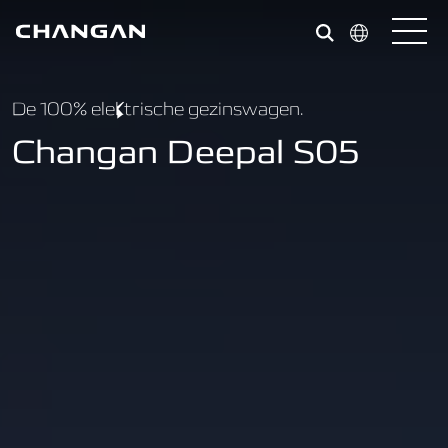
Skip to main content
De 100% elektrische gezinswagen.
Changan Deepal S05