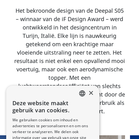
Het bekroonde design van de Deepal S05
– winnaar van de iF Design Award – werd
ontwikkeld in het designcentrum in
Turijn, Italië. Elke lijn is nauwkeurig
getekend om een krachtige maar
vloeiende uitstraling neer te zetten. Het
resultaat is niet enkel een opvallend mooi
voertuig, maar ook een aerodynamische
topper. Met een
luchtweerstandscoëfficiënt van slechts
×
0,25 snijdt de Deepal S05 efficiënt door de
rijwind, wat zowel het energieverbruik als
Deze website maakt
DUTCH
gebruik van cookies.
het rijbereik optimaliseert.
FRENCH
We gebruiken cookies om inhoud en
advertenties te personaliseren en om ons
verkeer te analyseren. We delen ook
informatie over uw gebruik van onze site