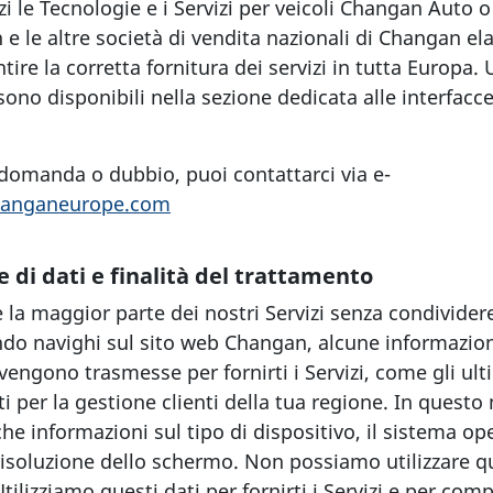
i le Tecnologie e i Servizi per veicoli Changan Auto o 
e le altre società di vendita nazionali di Changan el
tire la corretta fornitura dei servizi in tutta Europa. U
ono disponibili nella sezione dedicata alle interfacce
 domanda o dubbio, puoi contattarci via e-
anganeurope.com
e di dati e finalità del trattamento
e la maggior parte dei nostri Servizi senza condividere
do navighi sul sito web Changan, alcune informazio
, vengono trasmesse per fornirti i Servizi, come gli ult
 per la gestione clienti della tua regione. In quest
e informazioni sul tipo di dispositivo, il sistema oper
risoluzione dello schermo. Non possiamo utilizzare qu
 Utilizziamo questi dati per fornirti i Servizi e per co