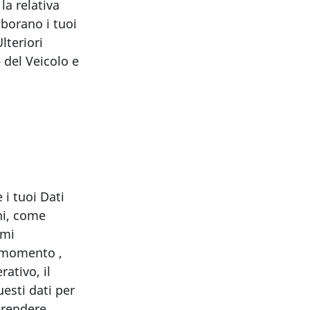
la relativa
aborano i tuoi
lteriori
 del Veicolo e
 i tuoi Dati
ni, come
imi
o momento ,
ativo, il
esti dati per
mprendere