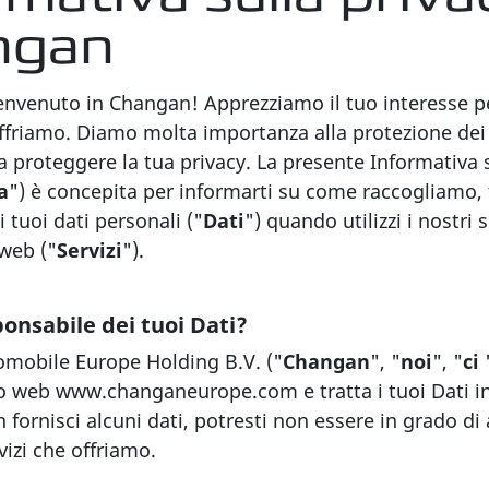
ngan
envenuto in Changan! Apprezziamo il tuo interesse pe
 offriamo. Diamo molta importanza alla protezione dei 
proteggere la tua privacy. La presente Informativa s
a
") è concepita per informarti su come raccogliamo,
 tuoi dati personali ("
Dati
") quando utilizzi i nostri 
 web ("
Servizi
").
ponsabile dei tuoi Dati?
mobile Europe Holding B.V. ("
Changan
", "
noi
", "
ci
"
ito web
www.changaneurope.com
e tratta i tuoi Dati i
n fornisci alcuni dati, potresti non essere in grado d
vizi che offriamo.