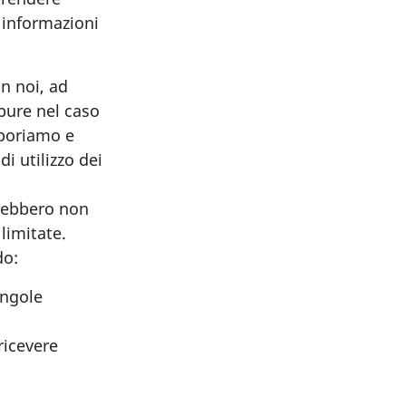
 informazioni
on noi, ad
pure nel caso
aboriamo e
i utilizzo dei
trebbero non
limitate.
do:
ingole
ricevere