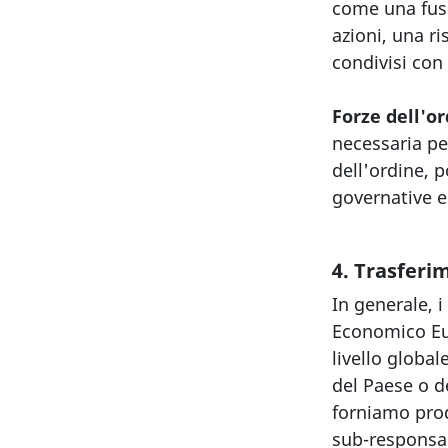
come una fusio
azioni, una r
condivisi con 
Forze dell'o
necessaria per
dell'ordine, 
governative e 
4. Trasferim
In generale, 
Economico Eu
livello global
del Paese o d
forniamo prodo
sub-responsabi