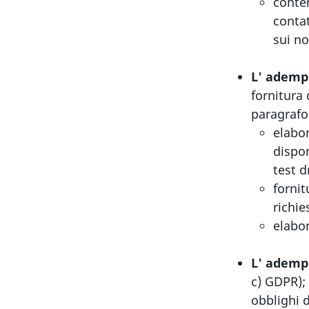
conte
contat
sui no
L' ademp
fornitura 
paragrafo 
elabor
dispon
test d
fornit
richie
elabor
L' adempi
c) GDPR);
obblighi d