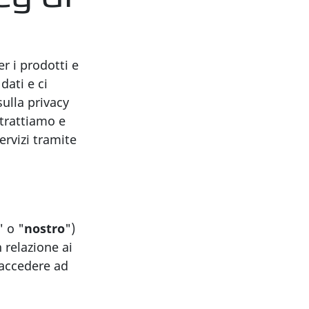
r i prodotti e
dati e ci
ulla privacy
 trattiamo e
servizi tramite
 o "
nostro
")
n relazione ai
i accedere ad