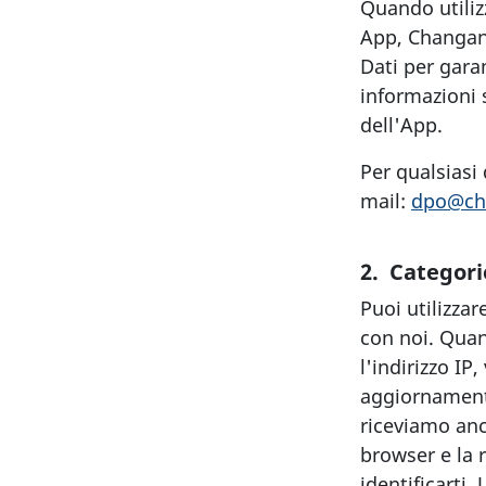
Quando utilizz
App, Changan 
Dati per garan
informazioni s
dell'App.
Per qualsiasi
mail:
dpo@ch
2. Categori
Puoi utilizzar
con noi. Quan
l'indirizzo IP
aggiornamenti
riceviamo anch
browser e la 
identificarti.