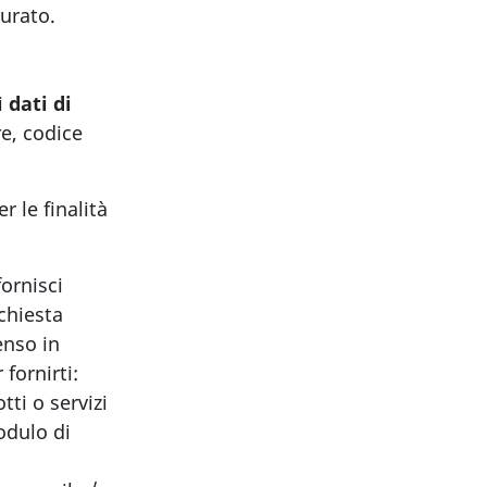
urato.
i
dati di
e, codice
r le finalità
fornisci
chiesta
enso in
fornirti:
tti o servizi
odulo di