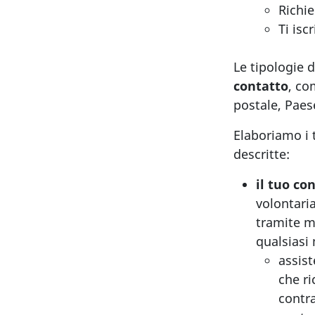
Richie
Ti isc
Le tipologie 
contatto
, co
postale, Paes
Elaboriamo i t
descritte:
il tuo c
volontari
tramite m
qualsiasi
assist
che r
contra