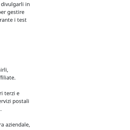
divulgarli in
er gestire
ante i test
rli,
iliate.
i terzi e
rvizi postali
.
ra aziendale,