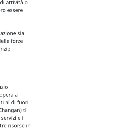
i attività o
ero essere
 azione sia
elle forze
enzie
azio
opera a
i al di fuori
Changan) ti
servizi e i
tre risorse in