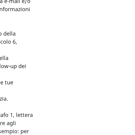
a e-mail e/o
informazioni
o della
icolo 6,
ella
llow-up dei
le tue
zia.
afo 1, lettera
re agli
esempio: per