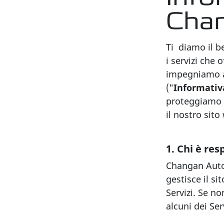
Cha
Ti diamo il b
i servizi che
impegniamo a 
("
Informativ
proteggiamo i
il nostro sito
1. Chi è res
Changan Auto
gestisce il s
Servizi. Se no
alcuni dei Ser