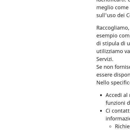
meglio come v
sull'uso dei 
Raccogliamo, 
esempio comp
di stipula di
utilizziamo va
Servizi.
Se non fornis
essere disponi
Nello specifi
Accedi al 
funzioni d
Ci contat
informazio
Richie