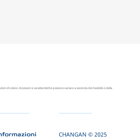
oni di colore. Accessori e caratteristiche possono variare a seconda del modello o della
CHANGAN © 2025
nformazioni