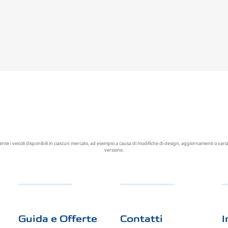
i veicoli disponibili in ciascun mercato, ad esempio a causa di modifiche di design, aggiornamenti o variazi
versione.
Guida e Offerte
Contatti
I