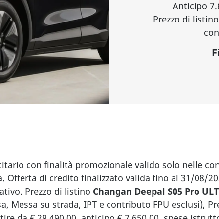
Anticipo 7.
Prezzo di listin
con
F
tario con finalità promozionale valido solo nelle co
va. Offerta di credito finalizzato valida fino al 31/08/
tivo. Prezzo di listino
Changan Deepal S05 Pro UL
sa, Messa su strada, IPT e contributo FPU esclusi), 
ire da € 29.490,00, anticipo € 7.650,00, spese istrutt