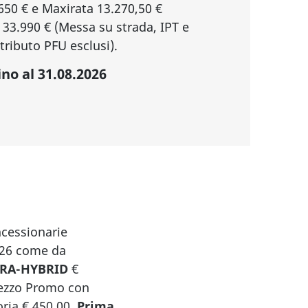
650 € e Maxirata 13.270,50 €
o 33.990 € (Messa su strada, IPT e
tributo PFU esclusi).
ino al 31.08.2026
ncessionarie
2026 come da
TRA-HYBRID
€
Prezzo Promo con
oria € 450,00.
Prima