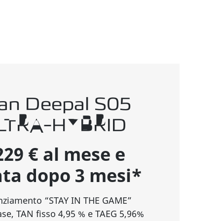
an Deepal S05
ULTRA-HYBRID
229 € al mese e
ata dopo 3 mesi*
anziamento “STAY IN THE GAME”
fase, TAN fisso 4,95 % e TAEG 5,96%