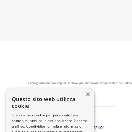
Le immagini hanno solo scopo illustrativo e potrebbero non rappresentare accuratamente 
×
Questo sito web utilizza
cookie
Utilizziamo i cookie per personalizzare
contenuti, annunci e per analizzare il nostro
traffico. Condividiamo inoltre informazioni
Esplora Changan
Servizi
sul tuo utilizzo del nostro sito con i nostri