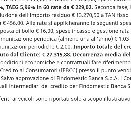
%, TAEG 5,96% in 60 rate da € 229,02.
Seconda fase, 
luzione dell’importo residuo € 13.270,50 a TAN fisso
a € 456,00. Alle rate si applicheranno le seguenti spes
posta di bollo € 16,00, spese incasso e gestione rata
omunicazione periodica (almeno una all’anno) € 1,03 
municazioni periodiche € 2,00.
Importo totale del cre
to dal Cliente: € 27.315,88.
Decorrenza media dell
condizioni economiche e contrattuali fare riferimento
Credito ai Consumatori (IEBCC) presso il punto vendit
 Salvo approvazione di Findomestic Banca S.p.A. i Co
li intermediari del credito per Findomestic Banca Sp
iferiti ai veicoli sono riportati solo a scopo illustrat