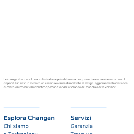
garanzia sul veicolo
di 7 anni
(o 160.000
chilometri) ed una
garanzia sulla
batteria
di
8 anni
(o 200.000 km). Vedere
limitazioni e/o esclusioni sul sito web.
Le immagini hanno solo scopo illustrativo e potrebbero non rappresentare accuratamente i veicoli
disponibili in ciascun mercato, ad esempio a causa di modifiche di design, aggiornamenti o variazioni
di colore. Accessori e caratteristiche possono variare a seconda del modello o della versione.
Esplora Changan
Servizi
Chi siamo
Garanzia
e-Technology
Trova un