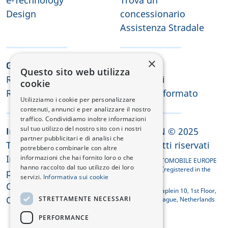
Design
concessionario
Assistenza Stradale
×
Guida e Offerte
Contatti
Questo sito web utilizza
Richiesta di Test Drive
Contattaci
cookie
Richiesta offerta
Tienimi informato
Utilizziamo i cookie per personalizzare
contenuti, annunci e per analizzare il nostro
traffico. Condividiamo inoltre informazioni
sul tuo utilizzo del nostro sito con i nostri
CHANGAN © 2025
Informazioni legali
partner pubblicitari e di analisi che
Termini e condizioni
Tutti i diritti riservati
potrebbero combinarle con altre
Informativa sulla
informazioni che hai fornito loro o che
CHANGAN AUTOMOBILE EUROPE
hanno raccolto dal tuo utilizzo dei loro
HOLDING B.V. (registered in the
privacy
servizi.
Informativa sui cookie
Netherlands)
Cookie
Koningin Julianaplein 10, 1st Floor,
Conformità REACH
STRETTAMENTE NECESSARI
2595 AA The Hague, Netherlands
PERFORMANCE